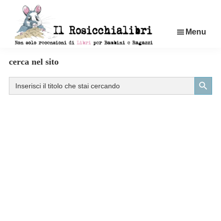
Passa
al
Menu
contenuto
principale
Rosicchialibri
Recensioni
cerca nel sito
di
Search Button
Search
libri
for:
per
bambini
e
ragazzi