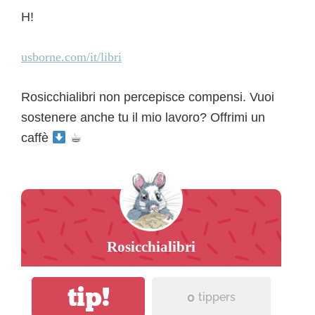
H!
usborne.com/it/libri
Rosicchialibri non percepisce compensi. Vuoi
sostenere anche tu il mio lavoro? Offrimi un
caffè
☕︎
Rosicchialibri
tip!
0
tippers