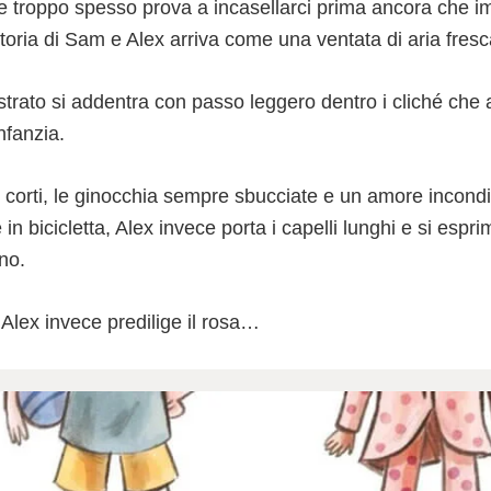
 troppo spesso prova a incasellarci prima ancora che 
toria di Sam e Alex arriva come una ventata di aria fresc
strato si addentra con passo leggero dentro i cliché che
nfanzia.
 corti, le ginocchia sempre sbucciate e un amore incondiz
 in bicicletta, Alex invece porta i capelli lunghi e si espr
no.
Alex invece predilige il rosa…