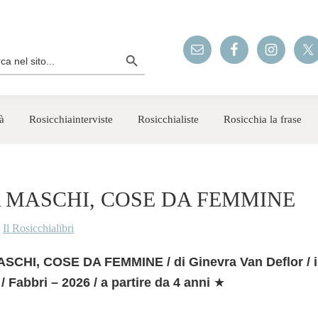
Search Button
rch
à
Rosicchiainterviste
Rosicchialiste
Rosicchia la frase
 MASCHI, COSE DA FEMMINE
y
Il Rosicchialibri
CHI, COSE DA FEMMINE / di Ginevra Van Deflor / ill
/ Fabbri – 2026 / a partire da 4 anni
★