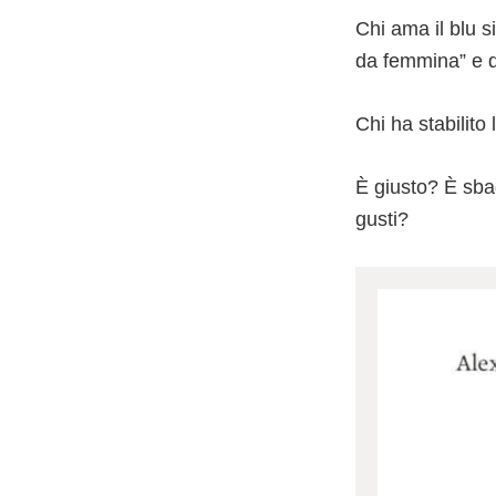
Chi ama il blu s
da femmina” e d
Chi ha stabilito
È giusto? È sbag
gusti?