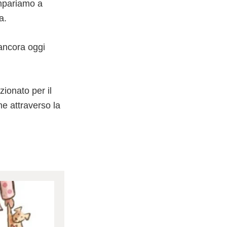
impariamo a
a.
 ancora oggi
ionato per il
ime attraverso la