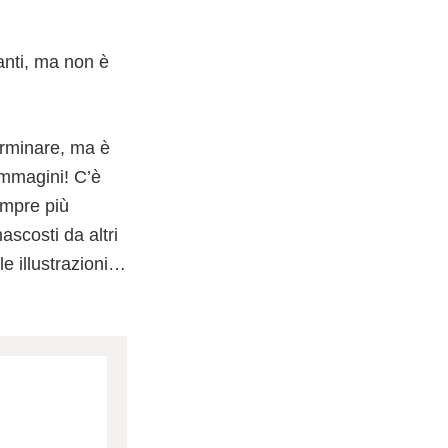
anti, ma non è
erminare, ma è
immagini! C’è
empre più
scosti da altri
le illustrazioni…