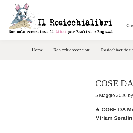
Passa
Passa
alla
al
navigazione
contenuto
Sea
for:
primaria
principale
Rosicchialibri
Recensioni
di
Home
Rosicchiarecensioni
Rosicchiacuriosit
libri
per
bambini
e
COSE DA
ragazzi
5 Maggio 2026
b
★
COSE DA MAS
Miriam Serafin 