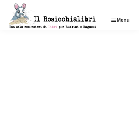
Passa
al
Menu
contenuto
principale
Rosicchialibri
Recensioni
di
libri
per
bambini
e
ragazzi