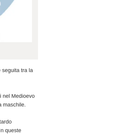
seguita tra la
ri nel Medioevo
a maschile.
tardo
In queste