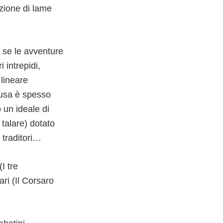
zione di lame
 se le avventure
 intrepidi,
lineare
ausa è spesso
o un ideale di
 talare) dotato
i traditori…
I tre
ri (Il Corsaro