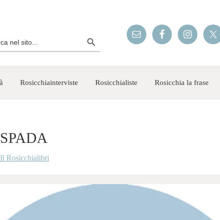
Search Button
rch
à
Rosicchiainterviste
Rosicchialiste
Rosicchia la frase
 SPADA
Il Rosicchialibri