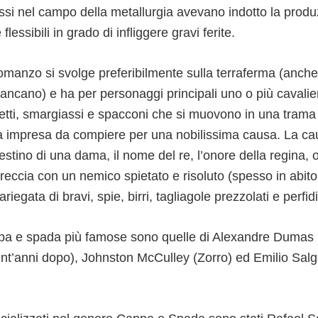
ssi nel campo della metallurgia avevano indotto la produ
e flessibili in grado di infliggere gravi ferite.
romanzo si svolge preferibilmente sulla terraferma (anche
cano) e ha per personaggi principali uno o più cavalieri
etti, smargiassi e spacconi che si muovono in una trama 
na impresa da compiere per una nobilissima causa. La c
destino di una dama, il nome del re, l’onore della regina, 
intreccia con un nemico spietato e risoluto (spesso in abito
riegata di bravi, spie, birri, tagliagole prezzolati e perfid
pa e spada più famose sono quelle di Alexandre Dumas (
ent’anni dopo), Johnston McCulley (Zorro) ed Emilio Salga