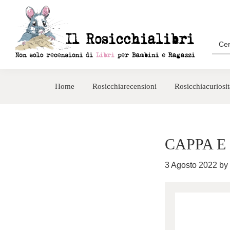
Passa
Passa
alla
al
navigazione
contenuto
Sea
for:
primaria
principale
Rosicchialibri
Recensioni
di
Home
Rosicchiarecensioni
Rosicchiacuriosit
libri
per
bambini
e
CAPPA E
ragazzi
3 Agosto 2022
by