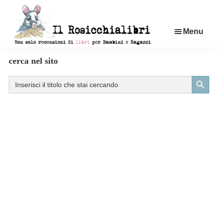
Passa
al
Menu
contenuto
principale
Rosicchialibri
Recensioni
cerca nel sito
di
Search Button
Search
libri
for:
per
bambini
e
ragazzi