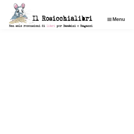
Passa
al
Menu
contenuto
principale
Rosicchialibri
Recensioni
di
libri
per
bambini
e
ragazzi