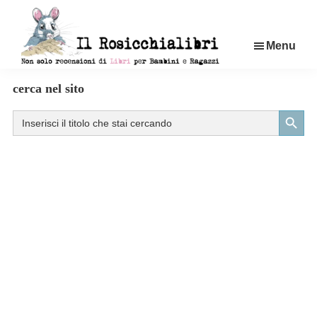
Passa
al
Menu
contenuto
principale
Rosicchialibri
Recensioni
cerca nel sito
di
Search Button
Search
libri
for:
per
bambini
e
ragazzi