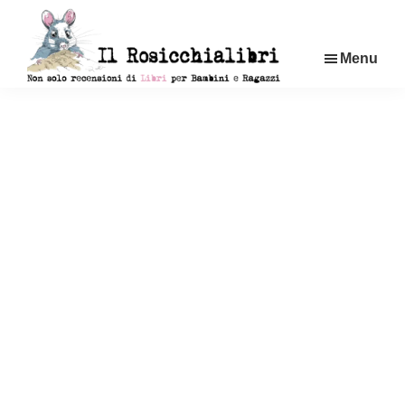
Passa
al
Menu
contenuto
principale
Rosicchialibri
Recensioni
di
libri
per
bambini
e
ragazzi