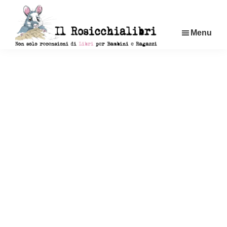
Passa
al
Menu
contenuto
principale
Rosicchialibri
Recensioni
di
libri
per
bambini
e
ragazzi