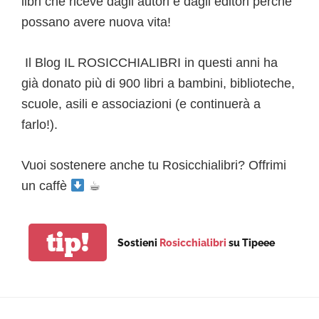
libri che riceve dagli autori e dagli editori perché
possano avere nuova vita!
Il Blog IL ROSICCHIALIBRI in questi anni ha
già donato più di 900 libri a bambini, biblioteche,
scuole, asili e associazioni (e continuerà a
farlo!).
Vuoi sostenere anche tu Rosicchialibri? Offrimi
un caffè
☕︎
tip!
Sostieni
Rosicchialibri
su Tipeee