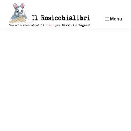
Passa
al
Menu
contenuto
principale
Rosicchialibri
Recensioni
di
libri
per
bambini
e
ragazzi