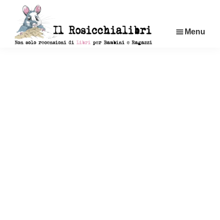
Passa
al
Menu
contenuto
principale
Rosicchialibri
Recensioni
di
libri
per
bambini
e
ragazzi